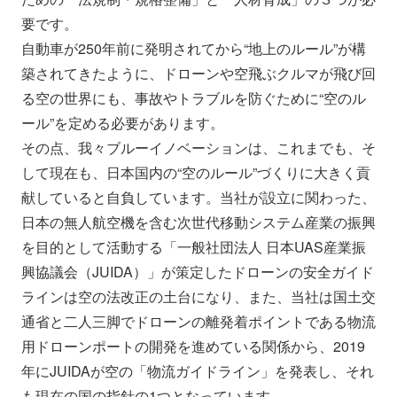
要です。
自動車が250年前に発明されてから“地上のルール”が構
築されてきたように、ドローンや空飛ぶクルマが飛び回
る空の世界にも、事故やトラブルを防ぐために“空のル
ール”を定める必要があります。
その点、我々ブルーイノベーションは、これまでも、そ
して現在も、日本国内の“空のルール”づくりに大きく貢
献していると自負しています。当社が設立に関わった、
日本の無人航空機を含む次世代移動システム産業の振興
を目的として活動する「一般社団法人 日本UAS産業振
興協議会（JUIDA）」が策定したドローンの安全ガイド
ラインは空の法改正の土台になり、また、当社は国土交
通省と二人三脚でドローンの離発着ポイントである物流
用ドローンポートの開発を進めている関係から、2019
年にJUIDAが空の「物流ガイドライン」を発表し、それ
も現在の国の指針の1つとなっています。