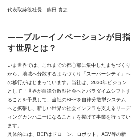
会社情報
ニュース
代表取締役社長 熊田 貴之
採用情報
資料ダウンロード
――ブルーイノベーションが目指
す世界とは？
IR情報
English
いま世界では、これまでの都心部に集中したまちづくり
から、地域へ分散するまちづくり「スーパーシティ」へ
の移行がはじまっています。当社は、2030年ビジョン
として「世界が自律分散型社会へとパラダイムシフトす
ることを予見して、当社のBEPを自律分散型システム
へと拡張し、新しい世界の社会インフラを支えるリーデ
ィングカンパニーになること」を掲げて事業を行ってい
ます。
具体的には、BEPはドローン、ロボット、AGV等の新