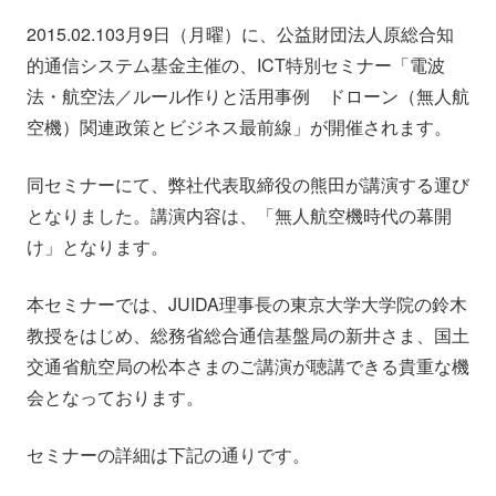
会社情報
ニュース
2015.02.103月9日（月曜）に、公益財団法人原総合知
的通信システム基金主催の、ICT特別セミナー「電波
採用情報
資料ダウンロード
法・航空法／ルール作りと活用事例 ドローン（無人航
空機）関連政策とビジネス最前線」が開催されます。
IR情報
English
同セミナーにて、弊社代表取締役の熊田が講演する運び
となりました。講演内容は、「無人航空機時代の幕開
け」となります。
本セミナーでは、JUIDA理事長の東京大学大学院の鈴木
教授をはじめ、総務省総合通信基盤局の新井さま、国土
交通省航空局の松本さまのご講演が聴講できる貴重な機
会となっております。
セミナーの詳細は下記の通りです。