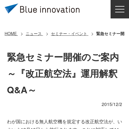
HOME
選ばれる理由
HOME
ニュース
セミナー・イベント
緊急セミナー開催
ソリューション
緊急セミナー開催のご案内
導入事例
～『改正航空法』運用解釈
コアテクノロジー
Q&A～
クラウドモビリティ研究所
2015/12/2
お問い合わせ
わが国における無人航空機を規定する改正航空法が、い