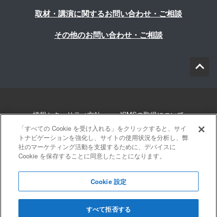
取材・講演に関するお問い合わせ・ご相談
その他のお問い合わせ・ご相談
情報セキュリティ方針
ISMSの取得について
「すべての Cookie を受け入れる」をクリックすると、サイ
個人情報について
勧誘方針
このサイトについて
トナビゲーションを強化し、サイトの使用状況を分析し、弊
社のマーケティング活動を支援するために、デバイスに
Cookie を保存することに同意したことになります。
サイトマップ
Cookie 設定
すべて拒否する