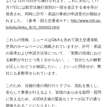
よいよ12月10日から施行されます。これに対応して11
会社情報
ニュース
月17日には航空法施行規則の一部を改正する省令等が
発表され、同時に許可・承認の事前の申請受付が開始さ
れました。（参考：国土交通省ＨＰ）
採用情報
資料ダウンロード
http://www.mlit.go.
jp/koku/koku_tk10_000003.html
IR情報
English
これらの情報、ニュースはQ&Aも含めて国土交通省航
空局のホームページに掲載されていますが、許可・承認
の基準および申請方法等について、「実際の現場におけ
る解釈が今ひとつ良く分からない。」「自分たちの解釈
が正しいかどうか確認したい。」といった問合せが、弊
社にも多数寄せられています。
このため、法施行後の飛行のトラブル、混乱を無くし、
安心して事業が行えるよう、皆様のあらゆる疑問・質問
に答えるため、JUIDA主催の緊急セミナーが以下の通り
開催されることになりました。