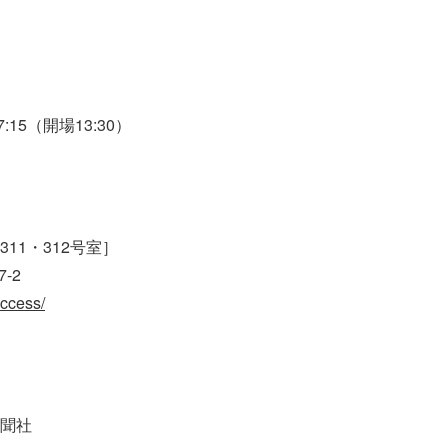
:15（開場13:30）
11・312号室］
-2
access/
聞社