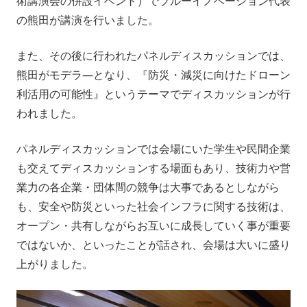
術講演会の併設イベント）でブルーイノベーション代表
会社情報
ニュース
の熊田が講演を行いました。
また、その後に行われたパネルディスカッションでは、
採用情報
資料ダウンロード
熊田がモデラ―となり、『防災・減災に向けたドローン
利活用の可能性』というテーマでディスカッションが行
IR情報
English
われました。
パネルディスカッションでは会場にいた学生や民間企業
も交えてディスカッションする場面もあり、技術力や営
業力の各企業・団体間の競争は大事であるとしながら
も、安全や防災といった社会インフラに関する技術は、
オープン・共有しながらお互いに成長していく事が重要
ではないか、といったことが話され、会場は大いに盛り
上がりました。