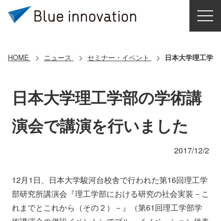
HOME
選ばれる理由
HOME
ニュース
セミナー・イベント
日本大学理工学部
ソリューション
日本大学理工学部の学術講
導入事例
演会で講演を行いました
コアテクノロジー
2017/12/2
クラウドモビリティ研究所
12月1日、日本大学駿河台校舎で行われた第16回理工学
部研究所講演会『理工学部における研究の社会実装－こ
お問い合わせ
れまでとこれから（その２）－』（第61回理工学部学