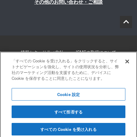
その他のお問い合わせ・ご相談
情報セキュリティ方針
ISMSの取得について
「すべての Cookie を受け入れる」をクリックすると、サイ
個人情報について
勧誘方針
このサイトについて
トナビゲーションを強化し、サイトの使用状況を分析し、弊
社のマーケティング活動を支援するために、デバイスに
Cookie を保存することに同意したことになります。
サイトマップ
Cookie 設定
すべて拒否する
© 2022 Blue innovation Co.,Ltd. All Rights Reserved
すべての Cookie を受け入れる