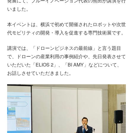
発展にて、ブルーイノベーション代表の熊田が講演を行
会社情報
ニュース
いました。
本イベントは、横浜で初めて開催されたロボットや次世
採用情報
資料ダウンロード
代モビリティの開発・導入を促進する専門技術展です。
IR情報
English
講演では、「ドローンビジネスの最前線」と言う題目
で、ドローンの産業利用の事例紹介や、先日発表させて
いただいた「ELIOS 2」、「BI AMY」などについて、
お話しさせていただきました。