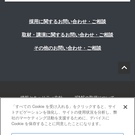
採用に関するお問い合わせ・ご相談
取材・講演に関するお問い合わせ・ご相談
その他のお問い合わせ・ご相談
情報セキュリティ方針
ISMSの取得について
「すべての Cookie を受け入れる」をクリックすると、サイ
個人情報について
勧誘方針
このサイトについて
トナビゲーションを強化し、サイトの使用状況を分析し、弊
社のマーケティング活動を支援するために、デバイスに
Cookie を保存することに同意したことになります。
サイトマップ