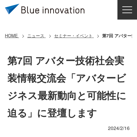
HOME
選ばれる理由
HOME
ニュース
セミナー・イベント
第7回 アバター
ソリューション
第7回 アバター技術社会実
導入事例
装情報交流会「アバタービ
コアテクノロジー
ジネス最新動向と可能性に
クラウドモビリティ研究所
迫る」に登壇します
お問い合わせ
2024/2/16