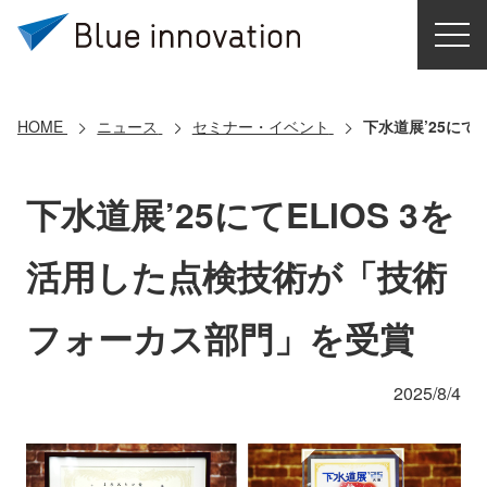
HOME
選ばれる理由
HOME
ニュース
セミナー・イベント
下水道展’25にて
ソリューション
下水道展’25にてELIOS 3を
導入事例
活用した点検技術が「技術
コアテクノロジー
フォーカス部門」を受賞
クラウドモビリティ研究所
2025/8/4
お問い合わせ