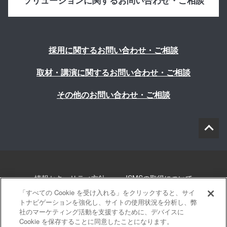
ソリューションに関するお問い合わせ・ご相談
採用に関するお問い合わせ・ご相談
取材・講演に関するお問い合わせ・ご相談
その他のお問い合わせ・ご相談
情報セキュリティ方針
ISMSの取得について
「すべての Cookie を受け入れる」をクリックすると、サイ
個人情報について
勧誘方針
このサイトについて
トナビゲーションを強化し、サイトの使用状況を分析し、弊
社のマーケティング活動を支援するために、デバイスに
Cookie を保存することに同意したことになります。
サイトマップ