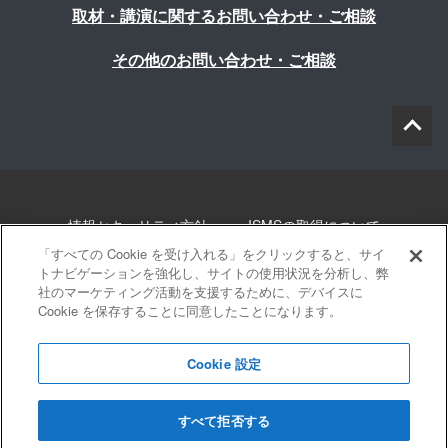
取材・講演に関するお問い合わせ・ご相談
その他のお問い合わせ・ご相談
情報セキュリティ方針
ISMSの取得について
「すべての Cookie を受け入れる」をクリックすると、サイ
個人情報について
勧誘方針
このサイトについて
トナビゲーションを強化し、サイトの使用状況を分析し、弊
社のマーケティング活動を支援するために、デバイスに
Cookie を保存することに同意したことになります。
サイトマップ
Cookie 設定
すべて拒否する