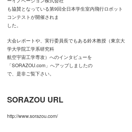
ーイノベーション株式会社
会社情報
ニュース
も協賛となっている第9回全日本学生室内飛行ロボット
コンテストが開催されま
した。
採用情報
資料ダウンロード
大会レポートや、実行委員長でもある鈴木教授（東京大
IR情報
English
学大学院工学系研究科
航空宇宙工学専攻）へのインタビューを
「SORAZOU.com」へアップしましたの
で、是非ご覧下さい。
SORAZOU URL
http://www.sorazou.com/