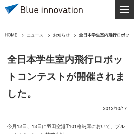
HOME
選ばれる理由
HOME
ニュース
お知らせ
全日本学生室内飛行ロボット
ソリューション
全日本学生室内飛行ロボッ
導入事例
トコンテストが開催されま
コアテクノロジー
した。
クラウドモビリティ研究所
2013/10/17
お問い合わせ
今月12日、13日に羽田空港T101格納庫において、ブル