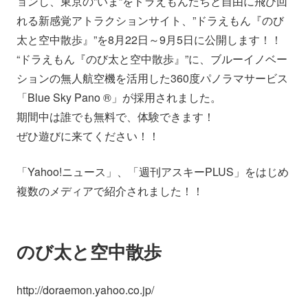
ョンし、東京の”いま”をドラえもんたちと自由に飛び回
会社情報
ニュース
れる新感覚アトラクションサイト、”ドラえもん『のび
太と空中散歩』”を8月22日～9月5日に公開します！！
“ドラえもん『のび太と空中散歩』”に、ブルーイノベー
採用情報
資料ダウンロード
ションの無人航空機を活用した360度パノラマサービス
「Blue Sky Pano ®」が採用されました。
IR情報
English
期間中は誰でも無料で、体験できます！
ぜひ遊びに来てください！！
「Yahoo!ニュース」、「週刊アスキーPLUS」をはじめ
複数のメディアで紹介されました！！
のび太と空中散歩
http://doraemon.yahoo.co.jp/