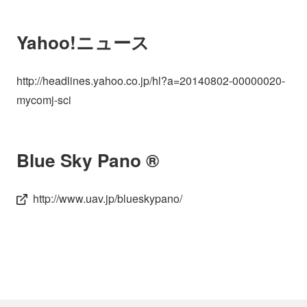
Yahoo!ニュース
http://headlines.yahoo.co.jp/hl?a=20140802-00000020-
mycomj-sci
Blue Sky Pano ®
http://www.uav.jp/blueskypano/