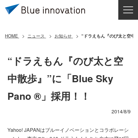
HOME
選ばれる理由
HOME
ニュース
お知らせ
“ドラえもん『のび太と空中散歩』
ソリューション
“ドラえもん『のび太と空
導入事例
中散歩』”に「Blue Sky
コアテクノロジー
Pano ®」採用！！
クラウドモビリティ研究所
2014/8/9
お問い合わせ
Yahoo! JAPANはブルーイノベーションとコラボレーシ