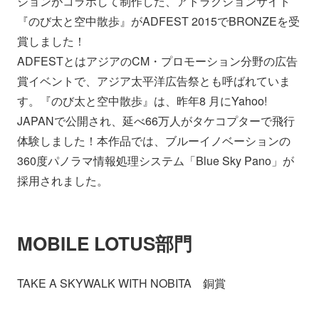
ションがコラボして制作した、アトラクションサイト
会社情報
ニュース
『のび太と空中散歩』がADFEST 2015でBRONZEを受
賞しました！
ADFESTとはアジアのCM・プロモーション分野の広告
採用情報
資料ダウンロード
賞イベントで、アジア太平洋広告祭とも呼ばれていま
す。『のび太と空中散歩』は、昨年8 月にYahoo!
IR情報
English
JAPANで公開され、延べ66万人がタケコプターで飛行
体験しました！本作品では、ブルーイノベーションの
360度パノラマ情報処理システム「Blue Sky Pano」が
採用されました。
MOBILE LOTUS部門
TAKE A SKYWALK WITH NOBITA 銅賞