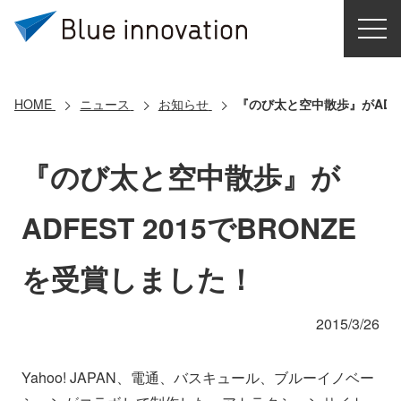
HOME
選ばれる理由
HOME
ニュース
お知らせ
『のび太と空中散歩』がADFE
ソリューション
『のび太と空中散歩』が
導入事例
ADFEST 2015でBRONZE
コアテクノロジー
を受賞しました！
クラウドモビリティ研究所
2015/3/26
お問い合わせ
Yahoo! JAPAN、電通、バスキュール、ブルーイノベー