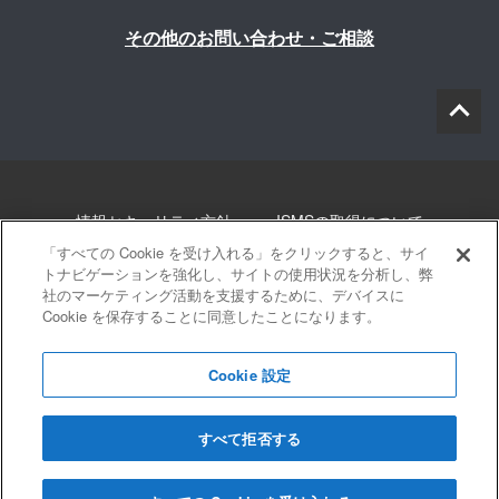
その他のお問い合わせ・ご相談
情報セキュリティ方針
ISMSの取得について
「すべての Cookie を受け入れる」をクリックすると、サイ
個人情報について
勧誘方針
このサイトについて
トナビゲーションを強化し、サイトの使用状況を分析し、弊
社のマーケティング活動を支援するために、デバイスに
Cookie を保存することに同意したことになります。
サイトマップ
Cookie 設定
すべて拒否する
© 2022 Blue innovation Co.,Ltd. All Rights Reserved