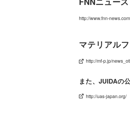
FNNニュース
http://www.fnn-news.co
マテリアルフ
http://mf-p.jp/news_o
また、JUIDAの
http://uas-japan.org/