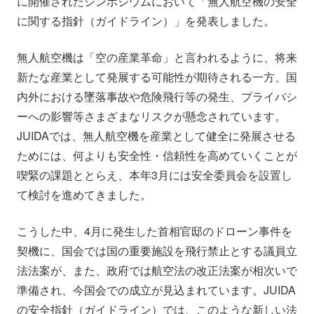
に開催されたシンポジウムにおいて「無人航空機の安全
会社情報
ニュース
に関する指針（ガイドライン）」を発表しました。
無人航空機は「空の産業革命」と言われるように、将来
採用情報
資料ダウンロード
新たな産業として発展する可能性が期待される一方、国
内外における墜落事故や危険飛行等の発生、プライバシ
IR情報
English
ーへの影響等さまざまなリスクが懸念されています。
JUIDAでは、無人航空機を産業として健全に発展させる
ためには、何よりも安全性・信頼性を高めていくことが
喫緊の課題ととらえ、本年3月には安全委員会を設置し
て検討を進めてきました。
こうした中、4月に発生した首相官邸のドローン事件を
契機に、国会では国の重要施設を飛行禁止とする議員立
法法案が、また、政府では航空法の改正法案が相次いで
準備され、今国会での成立が見込まれています。JUIDA
の安全指針（ガイドライン）では、このような新しい法