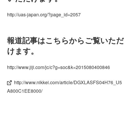
http://uas-japan.org/?page_id=2057
報道記事はこちらからご覧いただ
けます。
http://www.jiji.com/jc/c?g=soc&k=2015080400846
http://www.nikkei.com/article/DGXLASFS04H76_U5
A800C1EE8000/