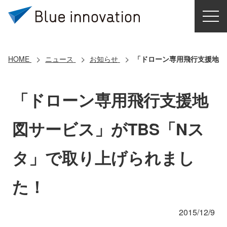
HOME
選ばれる理由
HOME
ニュース
お知らせ
「ドローン専用飛行支援地図
ソリューション
「ドローン専用飛行支援地
導入事例
図サービス」がTBS「Nス
コアテクノロジー
タ」で取り上げられまし
クラウドモビリティ研究所
た！
お問い合わせ
2015/12/9