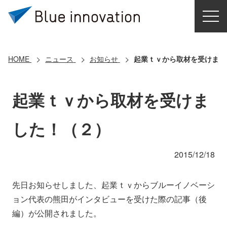
HOME
選ばれる理由
HOME
ニュース
お知らせ
起業ｔｖから取材を受けまし
ソリューション
起業ｔｖから取材を受けま
導入事例
した！（２）
コアテクノロジー
2015/12/18
クラウドモビリティ研究所
先日お知らせしました、起業ｔｖからブルーイノベーシ
ョン代表の熊田がインタビューを受けた際の記事（後
お問い合わせ
編）が公開されました。