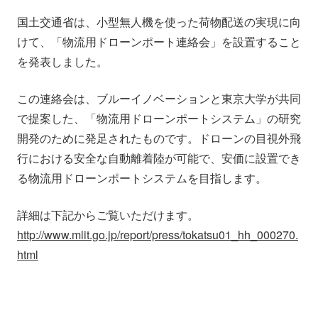
会社情報
ニュース
国土交通省は、小型無人機を使った荷物配送の実現に向
けて、「物流用ドローンポート連絡会」を設置すること
採用情報
資料ダウンロード
を発表しました。
この連絡会は、ブルーイノベーションと東京大学が共同
IR情報
English
で提案した、「物流用ドローンポートシステム」の研究
開発のために発足されたものです。ドローンの目視外飛
行における安全な自動離着陸が可能で、安価に設置でき
る物流用ドローンポートシステムを目指します。
詳細は下記からご覧いただけます。
http://www.mlit.go.jp/report/press/tokatsu01_hh_000270.
html