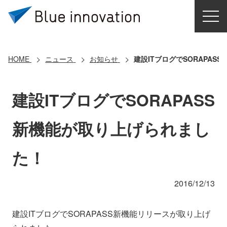
HOME
選ばれる理由
HOME
ニュース
お知らせ
建設ITブログでSORAPA
ソリューション
建設ITブログでSORAPASS
導入事例
新機能が取り上げられまし
コアテクノロジー
た！
クラウドモビリティ研究所
2016/12/13
お問い合わせ
建設ITブログでSORAPASS新機能リリースが取り上げ