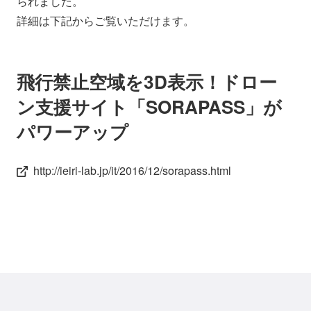
られました。
会社情報
ニュース
詳細は下記からご覧いただけます。
採用情報
資料ダウンロード
飛行禁止空域を3D表示！ドロー
ン支援サイト「SORAPASS」が
IR情報
English
パワーアップ
http://ieiri-lab.jp/it/2016/12/sorapass.html