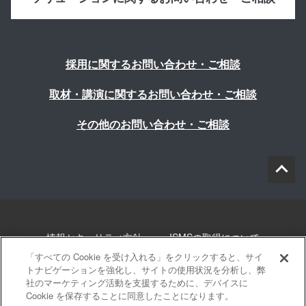
採用に関するお問い合わせ・ご相談
取材・講演に関するお問い合わせ・ご相談
その他のお問い合わせ・ご相談
情報セキュリティ方針
ISMSの取得について
「すべての Cookie を受け入れる」をクリックすると、サイ
個人情報について
勧誘方針
このサイトについて
トナビゲーションを強化し、サイトの使用状況を分析し、弊
社のマーケティング活動を支援するために、デバイスに
Cookie を保存することに同意したことになります。
サイトマップ