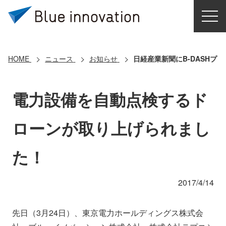
HOME
選ばれる理由
HOME
ニュース
お知らせ
日経産業新聞にB-DASHプ
ソリューション
電力設備を自動点検するド
導入事例
ローンが取り上げられまし
コアテクノロジー
た！
クラウドモビリティ研究所
2017/4/14
お問い合わせ
先日（3月24日）、東京電力ホールディングス株式会