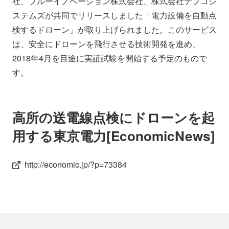
社、ブルーイノベーション株式会社、株式会社テプコシ
会社情報
ニュース
ステムズが共同でリリースしました「電力設備を自動点
検するドローン」が取り上げられました。このサービス
は、安全にドローンを飛行させる技術開発を進め、
採用情報
資料ダウンロード
2018年4月を目途に実証試験を開始する予定のもので
す。
IR情報
English
高所の送電線点検にドローンを起
用する東京電力[EconomicNews]
http://economic.jp/?p=73384