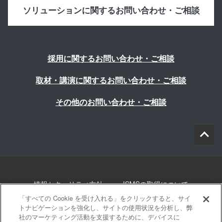
ソリューションに関するお問い合わせ・ご相談
採用に関するお問い合わせ・ご相談
取材・講演に関するお問い合わせ・ご相談
その他のお問い合わせ・ご相談
情報セキュリティ方針
ISMSの取得について
「すべての Cookie を受け入れる」をクリックすると、サイ
個人情報について
勧誘方針
このサイトについて
トナビゲーションを強化し、サイトの使用状況を分析し、弊
社のマーケティング活動を支援するために、デバイスに