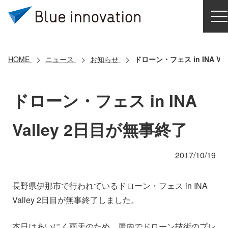
HOME
選ばれる理由
HOME
ニュース
お知らせ
ドローン・フェス in INA Va
ソリューション
ドローン・フェス in INA
導入事例
Valley 2日目が無事終了
コアテクノロジー
2017/10/19
クラウドモビリティ研究所
長野県伊那市で行われているドローン・フェス in INA
Valley 2日目が無事終了しました。
お問い合わせ
本日はあいにく雨天のため、屋内でドローン技術のプレ