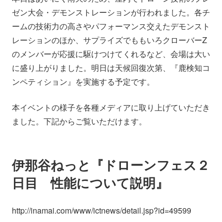
会社情報
ニュース
ゼン大会・デモンストレーションが行われました。各チ
ームの技術力の高さやパフォーマンス交えたデモンスト
レーションのほか、サプライズでももいろクローバーZ
採用情報
資料ダウンロード
のメンバーが応援に駆けつけてくれるなど、会場は大い
に盛り上がりました。明日は天候回復次第、『鹿検知コ
IR情報
English
ンペティション』を実施する予定です。
本イベントの様子を各種メディアに取り上げていただき
ました。下記からご覧いただけます。
伊那谷ねっと『ドローンフェス２
日目 性能について説明』
http://inamai.com/www/ictnews/detail.jsp?id=49599