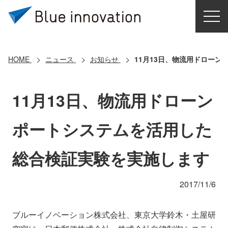
HOME
選ばれる理由
HOME
ニュース
お知らせ
11月13日、物流用ドロー
ソリューション
11月13日、物流用ドローン
導入事例
ポートシステムを活用した
コアテクノロジー
総合検証実験を実施します
クラウドモビリティ研究所
2017/11/6
お問い合わせ
ブルーイノベーション株式会社、東京大学鈴木・土屋研