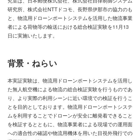
究室は、日本郵便株式会社、株式会社自律制御システム
会社情報
ニュース
研究所、株式会社NTTドコモ、長野県伊那市の協力のも
と、物流用ドローンポートシステムを活用した物流事業
者による荷物等の輸送における総合検証実験を11月13
採用情報
資料ダウンロード
日に実施いたします。
IR情報
English
背景・ねらい
本実証実験は、物流用ドローンポートシステムを活用し
た無人航空機による物流の総合検証実験を行うものであ
り、より実際の利用シーンに近い環境での検証を行うこ
とを目的としております。物流用ドローンポートシステ
ムを利用することでドローンが安全に離発着できること
を検証するとともに、物流事業者による現場での運用面
への適合性の確認や物流用機体を用いた目視外飛行での