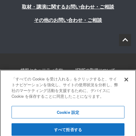
取材・講演に関するお問い合わせ・ご相談
その他のお問い合わせ・ご相談
情報セキュリティ方針
ISMSの取得について
「すべての Cookie を受け入れる」をクリックすると、サイ
個人情報について
勧誘方針
このサイトについて
トナビゲーションを強化し、サイトの使用状況を分析し、弊
社のマーケティング活動を支援するために、デバイスに
Cookie を保存することに同意したことになります。
サイトマップ
Cookie 設定
すべて拒否する