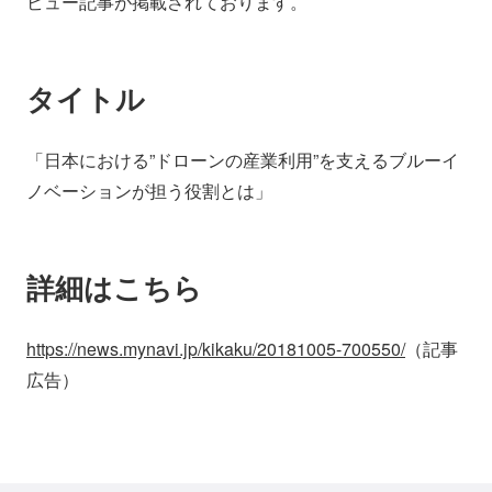
ビュー記事が掲載されております。
会社情報
ニュース
タイトル
採用情報
資料ダウンロード
「日本における”ドローンの産業利用”を支えるブルーイ
IR情報
English
ノベーションが担う役割とは」
詳細はこちら
https://news.mynavi.jp/kikaku/20181005-700550/
（記事
広告）