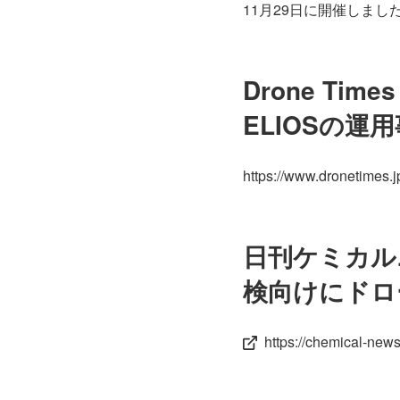
11月29日に開催しま
Drone T
ELIOSの運
https://www.dronetimes.j
日刊ケミカル
検向けにドロ
https://chemical-new