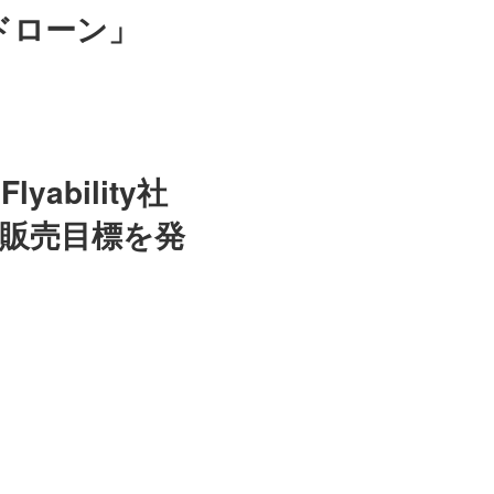
ドローン」
ability社
や販売目標を発