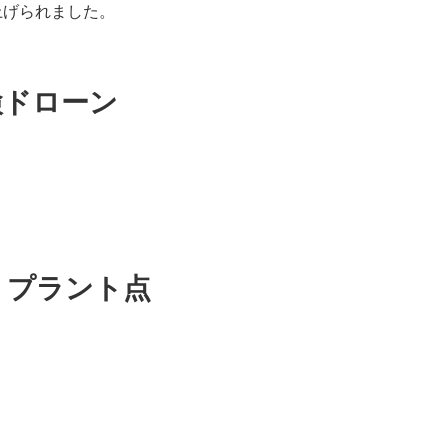
上げられました。
検ドローン
 プラント点