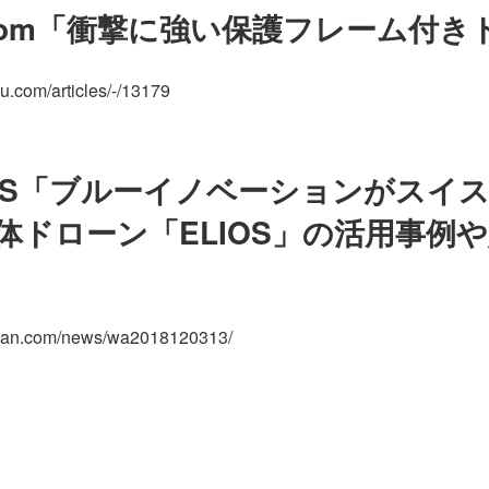
com「衝撃に強い保護フレーム付き
ku.com/articles/-/13179
WS「ブルーイノベーションがスイスFly
体ドローン「ELIOS」の活用事例
apan.com/news/wa2018120313/