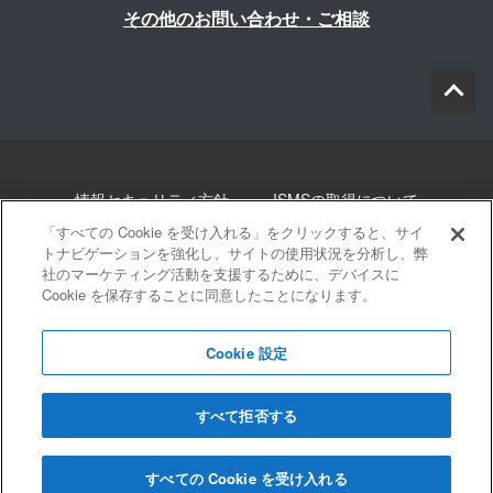
その他のお問い合わせ・ご相談
情報セキュリティ方針
ISMSの取得について
「すべての Cookie を受け入れる」をクリックすると、サイ
個人情報について
勧誘方針
このサイトについて
トナビゲーションを強化し、サイトの使用状況を分析し、弊
社のマーケティング活動を支援するために、デバイスに
サイトマップ
Cookie を保存することに同意したことになります。
Cookie 設定
すべて拒否する
© 2022 Blue innovation Co.,Ltd. All Rights Reserved
すべての Cookie を受け入れる