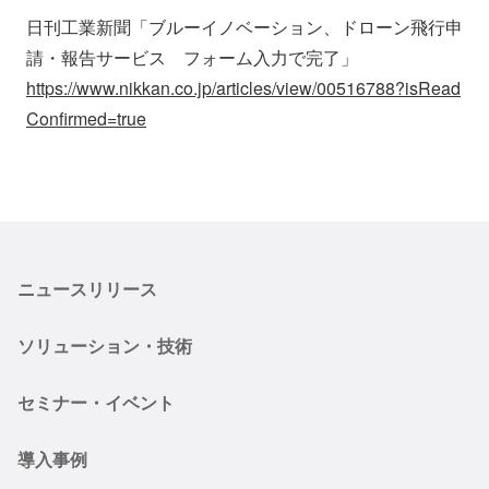
会社情報
ニュース
日刊工業新聞「ブルーイノベーション、ドローン飛行申
請・報告サービス フォーム入力で完了」
https://www.nikkan.co.jp/articles/view/00516788?isRead
採用情報
資料ダウンロード
Confirmed=true
IR情報
English
ニュースリリース
ソリューション・技術
セミナー・イベント
導入事例