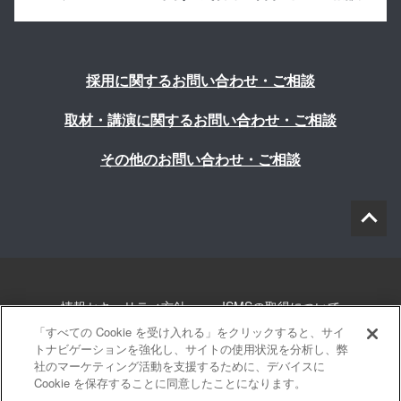
採用に関するお問い合わせ・ご相談
取材・講演に関するお問い合わせ・ご相談
その他のお問い合わせ・ご相談
情報セキュリティ方針
ISMSの取得について
「すべての Cookie を受け入れる」をクリックすると、サイ
個人情報について
勧誘方針
このサイトについて
トナビゲーションを強化し、サイトの使用状況を分析し、弊
社のマーケティング活動を支援するために、デバイスに
Cookie を保存することに同意したことになります。
サイトマップ