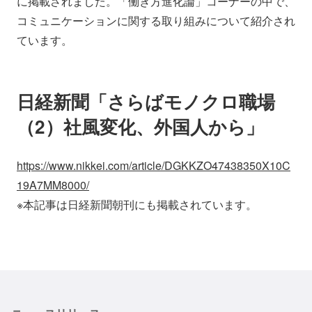
に掲載されました。「働き方進化論」コーナーの中で、
会社情報
ニュース
コミュニケーションに関する取り組みについて紹介され
ています。
採用情報
資料ダウンロード
日経新聞「さらばモノクロ職場
IR情報
English
（2）社風変化、外国人から」
https://www.nikkei.com/article/DGKKZO47438350X10C
19A7MM8000/
※本記事は日経新聞朝刊にも掲載されています。