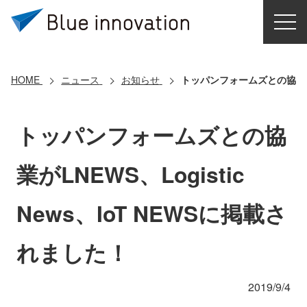
HOME
選ばれる理由
HOME
ニュース
お知らせ
トッパンフォームズとの協業がLN
ソリューション
トッパンフォームズとの協
導入事例
業がLNEWS、Logistic
コアテクノロジー
News、IoT NEWSに掲載さ
クラウドモビリティ研究所
れました！
お問い合わせ
2019/9/4