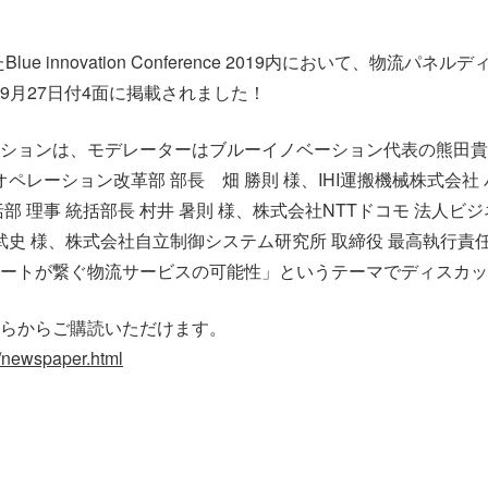
lue innovation Conference 2019内において、物流パ
9月27日付4面に掲載されました！
ションは、モデレーターはブルーイノベーション代表の熊田貴
オペレーション改革部 部長 畑 勝則 様、IHI運搬機械株式会
部 理事 統括部長 村井 暑則 様、株式会社NTTドコモ 法人ビ
武史 様、株式会社自立制御システム研究所 取締役 最高執行責任者/
ートが繋ぐ物流サービスの可能性」というテーマでディスカッ
らからご購読いただけます。
jp/newspaper.html