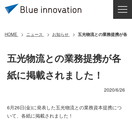
HOME
選ばれる理由
HOME
ニュース
お知らせ
五光物流との業務提携が各紙
ソリューション
五光物流との業務提携が各
導入事例
紙に掲載されました！
コアテクノロジー
2020/6/26
クラウドモビリティ研究所
6月26日(金)に発表した五光物流との業務資本提携につ
いて、各紙に掲載されました！
お問い合わせ