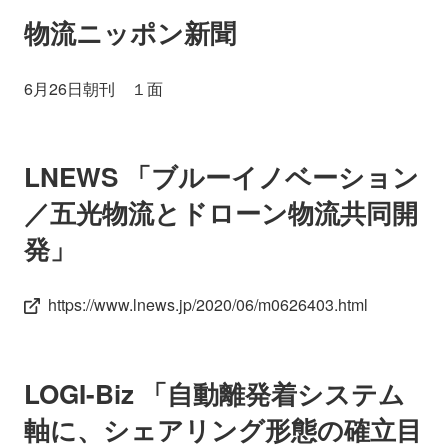
会社情報
ニュース
物流ニッポン新聞
採用情報
資料ダウンロード
6月26日朝刊 １面
IR情報
English
LNEWS 「ブルーイノベーション
／五光物流とドローン物流共同開
発」
https://www.lnews.jp/2020/06/m0626403.html
LOGI-Biz 「自動離発着システム
軸に、シェアリング形態の確立目