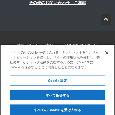
その他のお問い合わせ・ご相談
情報セキュリティ方針
ISMSの取得について
「すべての Cookie を受け入れる」をクリックすると、サイ
個人情報について
勧誘方針
このサイトについて
トナビゲーションを強化し、サイトの使用状況を分析し、弊
社のマーケティング活動を支援するために、デバイスに
Cookie を保存することに同意したことになります。
サイトマップ
Cookie 設定
すべて拒否する
© 2022 Blue innovation Co.,Ltd. All Rights Reserved
すべての Cookie を受け入れる