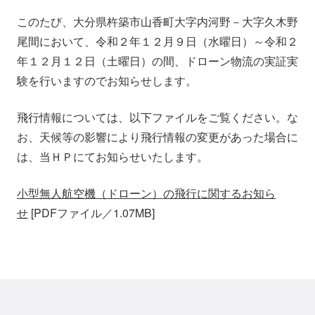
会社情報
ニュース
このたび、大分県杵築市山香町大字内河野－大字久木野
尾間において、令和２年１２月９日（水曜日）～令和２
採用情報
資料ダウンロード
年１２月１２日（土曜日）の間、ドローン物流の実証実
験を行いますのでお知らせします。
IR情報
English
飛行情報については、以下ファイルをご覧ください。な
お、天候等の影響により飛行情報の変更があった場合に
は、当ＨＰにてお知らせいたします。
小型無人航空機（ドローン）の飛行に関するお知ら
せ
[PDFファイル／1.07MB]