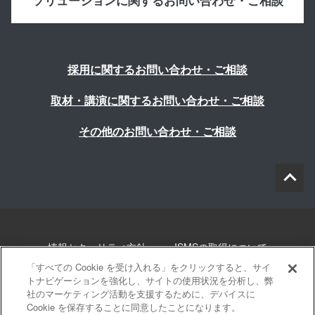
ソリューションに関するお問い合わせ・ご相談
採用に関するお問い合わせ・ご相談
取材・講演に関するお問い合わせ・ご相談
その他のお問い合わせ・ご相談
情報セキュリティ方針
ISMSの取得について
「すべての Cookie を受け入れる」をクリックすると、サイ
個人情報について
勧誘方針
このサイトについて
トナビゲーションを強化し、サイトの使用状況を分析し、弊
社のマーケティング活動を支援するために、デバイスに
Cookie を保存することに同意したことになります。
サイトマップ