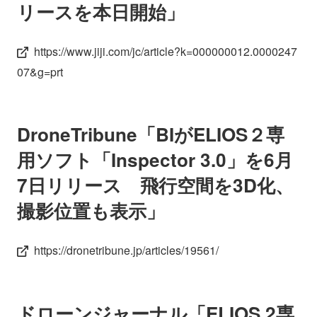
リースを本日開始」
会社情報
ニュース
https://www.jiji.com/jc/article?k=000000012.0000247
採用情報
資料ダウンロード
07&g=prt
IR情報
English
DroneTribune「BIがELIOS２専
用ソフト「Inspector 3.0」を6月
7日リリース 飛行空間を3D化、
撮影位置も表示」
https://dronetribune.jp/articles/19561/
ドローンジャーナル「ELIOS 2専