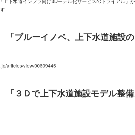
た「上下水道インフラ向け3Dモデル化サービスのトライアル」
す
 「ブルーイノベ、上下水道施設の
.jp/articles/view/00609446
 「３Ｄで上下水道施設モデル整備