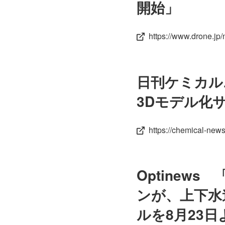
開始」
https://www.drone.j
日刊ケミカル
3Dモデル化
https://chemical-new
Optine
ンが、上下水
ルを8月23