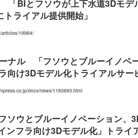
ibune 「BIとフソウが上下水道3Dモ
日にトライアル提供開始」
p/articles/19984/
ーナル 「フソウとブルーイノベ
ラ向け3Dモデル化トライアルサー
l.impress.co.jp/docs/news/1183693.html
p 「フソウとブルーイノベーション、
インフラ向け3Dモデル化」トライ