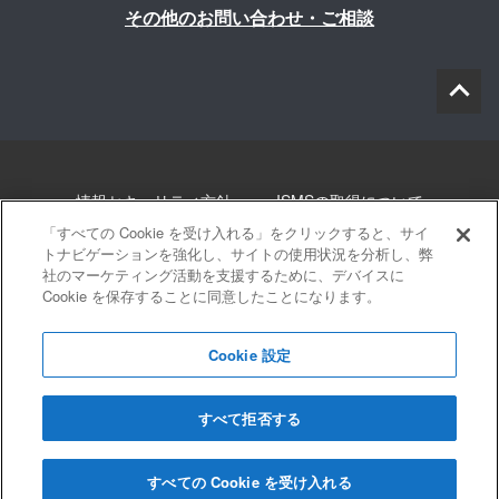
その他のお問い合わせ・ご相談
情報セキュリティ方針
ISMSの取得について
「すべての Cookie を受け入れる」をクリックすると、サイ
個人情報について
勧誘方針
このサイトについて
トナビゲーションを強化し、サイトの使用状況を分析し、弊
社のマーケティング活動を支援するために、デバイスに
Cookie を保存することに同意したことになります。
サイトマップ
Cookie 設定
すべて拒否する
© 2022 Blue innovation Co.,Ltd. All Rights Reserved
すべての Cookie を受け入れる