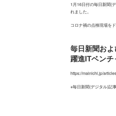
1月16日付の毎日新聞
れました。
コロナ禍の点検現場をド
毎日新聞およ
躍進ITベン
https://mainichi.jp/arti
※毎日新聞(デジタル)