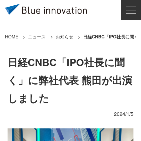
HOME
選ばれる理由
HOME
ニュース
お知らせ
日経CNBC「IPO社長に聞
ソリューション
日経CNBC「IPO社長に聞
導入事例
く」に弊社代表 熊田が出演
コアテクノロジー
しました
クラウドモビリティ研究所
2024/1/5
お問い合わせ