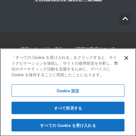
情報セキュリティ方針
ISMSの取得について
「すべての Cookie を受け入れる」をクリックすると、サイ
個人情報について
勧誘方針
このサイトについて
トナビゲーションを強化し、サイトの使用状況を分析し、弊
社のマーケティング活動を支援するために、デバイスに
Cookie を保存することに同意したことになります。
サイトマップ
Cookie 設定
すべて拒否する
© 2022 Blue innovation Co.,Ltd. All Rights Reserved
すべての Cookie を受け入れる