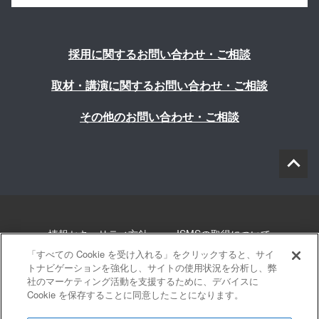
採用に関するお問い合わせ・ご相談
取材・講演に関するお問い合わせ・ご相談
その他のお問い合わせ・ご相談
情報セキュリティ方針
ISMSの取得について
「すべての Cookie を受け入れる」をクリックすると、サイ
個人情報について
勧誘方針
このサイトについて
トナビゲーションを強化し、サイトの使用状況を分析し、弊
社のマーケティング活動を支援するために、デバイスに
Cookie を保存することに同意したことになります。
サイトマップ