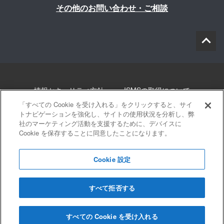
その他のお問い合わせ・ご相談
情報セキュリティ方針
ISMSの取得について
「すべての Cookie を受け入れる」をクリックすると、サイ
個人情報について
勧誘方針
このサイトについて
トナビゲーションを強化し、サイトの使用状況を分析し、弊
社のマーケティング活動を支援するために、デバイスに
Cookie を保存することに同意したことになります。
サイトマップ
Cookie 設定
すべて拒否する
© 2022 Blue innovation Co.,Ltd. All Rights Reserved
すべての Cookie を受け入れる