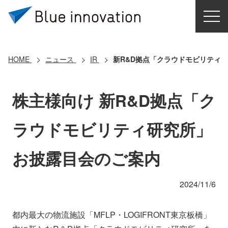
HOME
選ばれる理由
HOME
ニュース
IR
新R&D拠点「クラウドモビリティ
ソリューション
株主様向け 新R&D拠点「ク
導入事例
ラウドモビリティ研究所」
コアテクノロジー
お披露目会のご案内
クラウドモビリティ研究所
2024/11/6
お問い合わせ
都内最大の物流施設「MFLP・LOGIFRONT東京板橋」