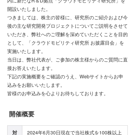
内に新たなR＆D拠点「クラウドモビリティ研究所」を
会社情報
ニュース
開設いたしました。
つきましては、株主の皆様に、研究所のご紹介および今
後の主な研究開発プロジェクトについてご説明をさせて
採用情報
資料ダウンロード
いただき、弊社へのご理解を深めていただくことを目的
として、「クラウドモビリティ研究所 お披露目会」を
IR情報
English
実施いたします。
当日は、弊社代表が、ご参加の株主様からのご質問に直
接お答えいたします。
下記の実施概要をご確認のうえ、Webサイトからお申
込みをお願いいたします。
皆様のお申込みを心よりお待ちしております。
開催概要
対
2024年6月30日現在で当社株式を100株以上