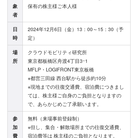
象
保有の株主様ご本人様
者
日
2024年12月6日（金）13：00～15：30（予
時
定）
場
クラウドモビリティ研究所
所
東京都板橋区舟渡4丁目3ｰ1
MFLP・LOGIFRONT東京板橋
※都営三田線 西台駅から徒歩約10分
※現地までの往復交通費、宿泊費につきまし
ては、株主様ご自身のご負担となりますの
で、あらかじめご了承願います。
参
無料（来場事前登録制）
加
※但し、集合・解散場所までの往復交通費、
費
宿泊費等は 株主様のご負担となります。