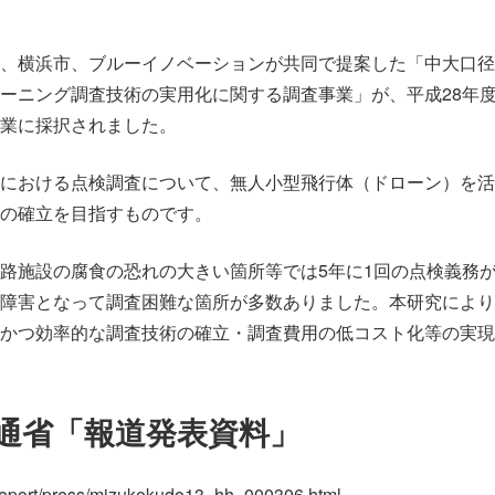
、横浜市、ブルーイノベーションが共同で提案した「中大口径
ーニング調査技術の実用化に関する調査事業」が、平成28年度国
業に採択されました。
における点検調査について、無人小型飛行体（ドローン）を活
の確立を目指すものです。
路施設の腐食の恐れの大きい箇所等では5年に1回の点検義務
障害となって調査困難な箇所が多数ありました。本研究により
かつ効率的な調査技術の確立・調査費用の低コスト化等の実現
通省「報道発表資料」
p/report/press/mizukokudo13_hh_000306.html