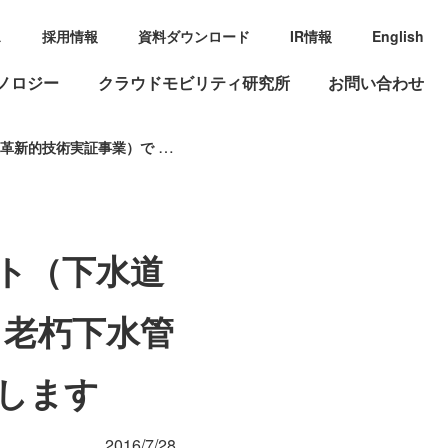
ス
採用情報
資料ダウンロード
IR情報
English
ノロジー
クラウドモビリティ研究所
お問い合わせ
下水管きょの点検・調査技術など３技術を実証します
クト（下水道
る老朽下水管
します
2016/7/28