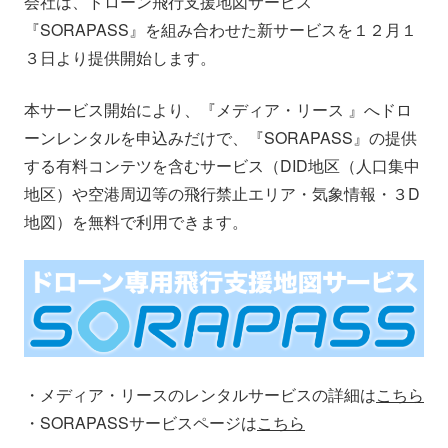
会社は、ドローン飛行支援地図サービス
会社情報
ニュース
『SORAPASS』を組み合わせた新サービスを１２月１
３日より提供開始します。
採用情報
資料ダウンロード
本サービス開始により、『メディア・リース 』へドロ
ーンレンタルを申込みだけで、『SORAPASS』の提供
IR情報
English
する有料コンテツを含むサービス（DID地区（人口集中
地区）や空港周辺等の飛行禁止エリア・気象情報・３D
地図）を無料で利用できます。
・メディア・リースのレンタルサービスの詳細は
こちら
・SORAPASSサービスページは
こちら