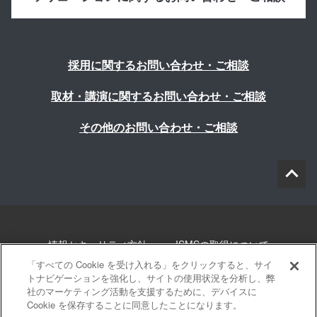
採用に関するお問い合わせ・ご相談
取材・講演に関するお問い合わせ・ご相談
その他のお問い合わせ・ご相談
情報セキュリティ方針
ISMSの取得について
「すべての Cookie を受け入れる」をクリックすると、サイ
個人情報について
勧誘方針
このサイトについて
トナビゲーションを強化し、サイトの使用状況を分析し、弊
社のマーケティング活動を支援するために、デバイスに
Cookie を保存することに同意したことになります。
サイトマップ