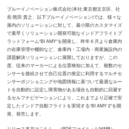
会社情報
ニュース
ブルーイノベーション株式会社(本社:東京都文京区、社
長:熊田 貴之、以下ブルーイノベーション)では、様々な
採用情報
資料ダウンロード
屋内のソリューションに対して、最小限のカスタマイズ
で素早くソリューション開発可能なインドアフライトプ
ラットフォーム“BI AMY”を開発し、昨年６月より倉庫内
IR情報
English
の在庫管理や棚卸など、倉庫内・工場内・商業施設内の
課題解決ソリューションに展開しておりますが、この
度、従来のマーカーによる位置検知に加えて、複数のセ
ンサーを接続させて自己位置の推定に利用するマルチセ
ンサーポジショニングや地図情報に基づいて最適なルー
トを自動的に設定し障害物がある場合も自動的に回避す
るセルフナビゲーションにより、これまでより正確で安
定したインドア自動フライトを実現する“BI AMY 2”を開
発、発売します。
リリース本文は
こちら
（PDFファイル：1.06MB）