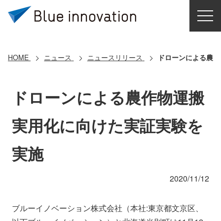
HOME
選ばれる理由
HOME
ニュース
ニュースリリース
ドローンによる農作
ソリューション
ドローンによる農作物運搬
導入事例
実用化に向けた実証実験を
コアテクノロジー
実施
クラウドモビリティ研究所
2020/11/12
お問い合わせ
ブルーイノベーション株式会社（本社:東京都文京区、