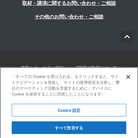
取材・講演に関するお問い合わせ・ご相談
その他のお問い合わせ・ご相談
情報セキュリティ方針
ISMSの取得について
「すべての Cookie を受け入れる」をクリックすると、サイ
個人情報について
勧誘方針
このサイトについて
トナビゲーションを強化し、サイトの使用状況を分析し、弊
社のマーケティング活動を支援するために、デバイスに
Cookie を保存することに同意したことになります。
サイトマップ
Cookie 設定
すべて拒否する
© 2022 Blue innovation Co.,Ltd. All Rights Reserved