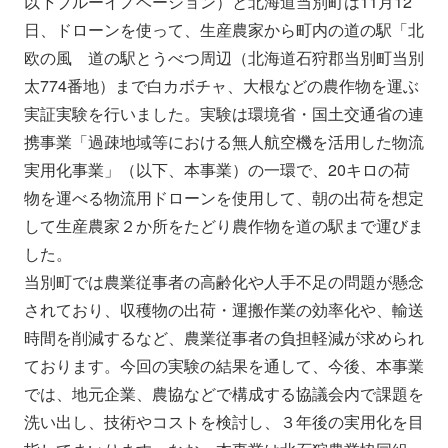
以下ブルーイノベーション）と北海道当別町は11月12
会社情報
ニュース
日、ドローンを使って、生産農家から町内の道の駅「北
欧の風 道の駅とうべつ周辺（北海道石狩郡当別町当別
太774番地）まで白カボチャ、大根などの農作物を運ぶ
採用情報
資料ダウンロード
実証実験を行いました。実験は環境省・国土交通省の連
携事業「過疎地域等における無人航空機を活用した物流
IR情報
English
実用化事業」（以下、本事業）の一環で、20キロの荷
物を運べる物流用ドローンを使用して、朝の出荷を想定
して生産農家２か所をたどり農作物を道の駅まで運びま
した。
当別町では農業従事者の高齢化や人手不足の問題が懸念
されており、収穫物の出荷・運搬作業の効率化や、輸送
時間を削減するなど、農業従事者の負担軽減が求められ
ております。今回の実験の結果を通して、今後、本事業
では、地元企業、農協などで構成する協議会内で課題を
洗い出し、技術やコストを検討し、３年後の実用化を目