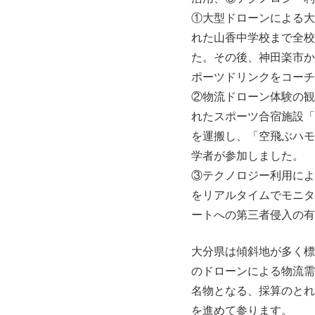
①大型ドローンによる大量
れた山香中学校まで全校
た。その後、神田楽市か
ポーツドリンクをコーチ
②物流ドローン体験の観
れたスポーツ合宿施設「
を運搬し、「空飛ぶハモ
学者が参加しました。
③テクノロジー利用によ
をリアルタイムでモニタ
ートへの第三者侵入の有
大分県は傾斜地が多く標
のドローンによる物流需
名物となる、採算のとれ
を進めて参ります。