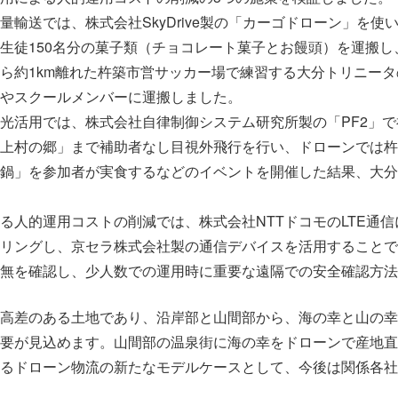
輸送では、株式会社SkyDrive製の「カーゴドローン」を使
生徒150名分の菓子類（チョコレート菓子とお饅頭）を運搬し
ら約1km離れた杵築市営サッカー場で練習する大分トリニー
やスクールメンバーに運搬しました。
光活用では、株式会社自律制御システム研究所製の「PF2」で神
上村の郷」まで補助者なし目視外飛行を行い、ドローンでは杵
鍋」を参加者が実食するなどのイベントを開催した結果、大分県
る人的運用コストの削減では、株式会社NTTドコモのLTE通
リングし、京セラ株式会社製の通信デバイスを活用することで
無を確認し、少人数での運用時に重要な遠隔での安全確認方法
高差のある土地であり、沿岸部と山間部から、海の幸と山の幸
要が見込めます。山間部の温泉街に海の幸をドローンで産地直
るドローン物流の新たなモデルケースとして、今後は関係各社