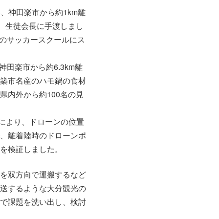
い、神田楽市から約1km離
、生徒会長に手渡しまし
タのサッカースクールにス
田楽市から約6.3km離
築市名産のハモ鍋の食材
内外から約100名の見
信により、ドローンの位置
、離着陸時のドローンポ
を検証しました。
を双方向で運搬するなど
送するような大分観光の
で課題を洗い出し、検討