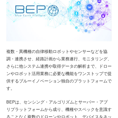
会社情報
ニュース
採用情報
資料ダウンロード
IR情報
English
複数・異機種の自律移動ロボットやセンサーなどを協
調・連携させ、経路計画から業務遂行、モニタリング、
さらに他システム連携や取得データの解析まで、ドロー
ンやロボット活用業務に必要な機能をワンストップで提
供するブルーイノベーション独自のプラットフォームで
す。
BEPは、センシング・アルゴリズムとサーバー・アプ
リプラットフォームから成り、機種やスペックを意識す
ることなく複数のドローンやロボット、デバイスをネッ