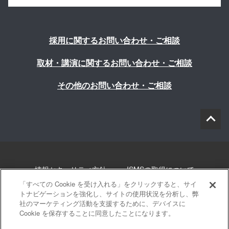
採用に関するお問い合わせ・ご相談
取材・講演に関するお問い合わせ・ご相談
その他のお問い合わせ・ご相談
情報セキュリティ方針
ISMSの取得について
「すべての Cookie を受け入れる」をクリックすると、サイ
個人情報について
勧誘方針
このサイトについて
トナビゲーションを強化し、サイトの使用状況を分析し、弊
社のマーケティング活動を支援するために、デバイスに
Cookie を保存することに同意したことになります。
サイトマップ