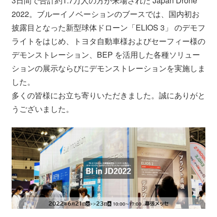
3日間で合計約1.7万人の方が来場された Japan Drone
会社情報
ニュース
2022。ブルーイノベーションのブースでは、国内初お
披露目となった新型球体ドローン「ELIOS 3」 のデモフ
ライトをはじめ、トヨタ自動車様およびセーフィー様の
採用情報
資料ダウンロード
デモンストレーション、BEP を活用した各種ソリュー
ションの展示ならびにデモンストレーションを実施しま
IR情報
English
した。
多くの皆様にお立ち寄りいただきました。誠にありがと
うございました。