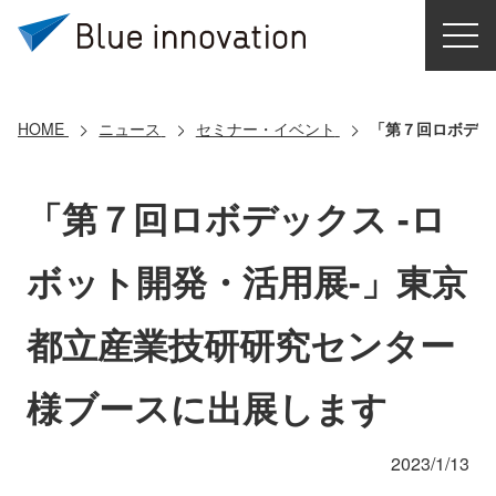
HOME
選ばれる理由
HOME
ニュース
セミナー・イベント
「第７回ロボデッ
ソリューション
「第７回ロボデックス -ロ
導入事例
ボット開発・活用展-」東京
コアテクノロジー
都立産業技研研究センター
クラウドモビリティ研究所
様ブースに出展します
お問い合わせ
2023/1/13