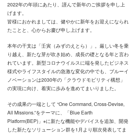
2022年の年頭にあたり、謹んで新年のご挨拶を申し上
会社情報
ニュース
げます。
皆様におかれましては、健やかに新年をお迎えになられ
採用情報
資料ダウンロード
たことと、心からお慶び申し上げます。
本年の干支は「壬寅（みずのえとら）」。厳しい冬を乗
IR情報
English
り越え、新たな芽が吹き始め、成長の礎となる年と言わ
れています。新型コロナウイルスに端を発したビジネス
様式やライフスタイルの急激な変化の中でも、ブルーイ
ノベーションは2030年の「クラウドモビリティ構想」
の実現に向け、着実に歩みを進めてまいりました。
その成果の一端として “One Command, Cross-Devise,
All Missions.”をテーマに、「Blue Earth
Platform(BEP)」※に新たな機能やデバイスを追加、開発
した新たなソリューション群を1月より順次発表してま